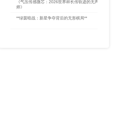
《气压传感微芯：2026世界杯长传轨迹的无声修正
师》
**绿茵暗战：新星争夺背后的无形棋局**