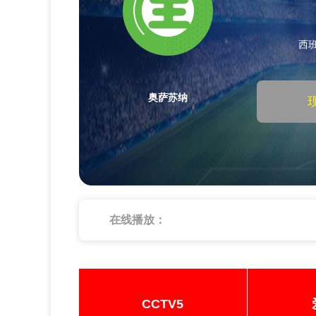
西
奥萨苏纳
在线播放：
CCTV5