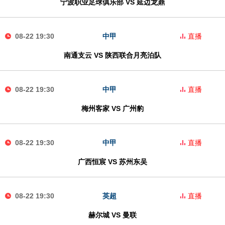
宁波职业足球俱乐部 VS 延边龙鼎
08-22 19:30
中甲
直播
南通支云 VS 陕西联合月亮泊队
08-22 19:30
中甲
直播
梅州客家 VS 广州豹
08-22 19:30
中甲
直播
广西恒宸 VS 苏州东吴
08-22 19:30
英超
直播
赫尔城 VS 曼联