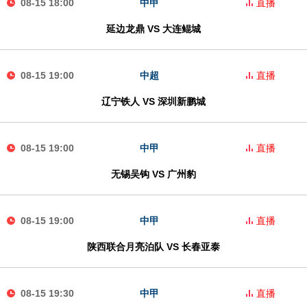
08-15 18:00
中甲
直播
延边龙鼎 VS 大连鲲城
08-15 19:00
中超
直播
辽宁铁人 VS 深圳新鹏城
08-15 19:00
中甲
直播
无锡吴钩 VS 广州豹
08-15 19:00
中甲
直播
陕西联合月亮泊队 VS 长春亚泰
08-15 19:30
中甲
直播