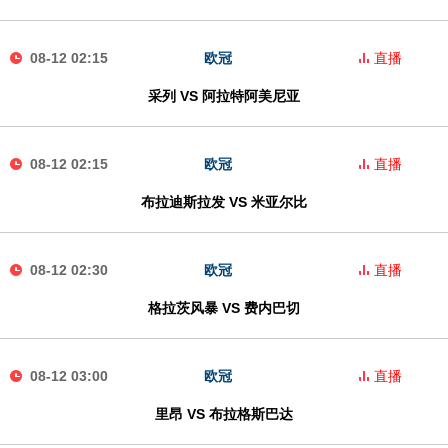
08-12 02:15
欧冠
直播
采列 VS 阿拉特阿美尼亚
08-12 02:15
欧冠
直播
布拉迪斯拉发 VS 米亚尔比
08-12 02:30
欧冠
直播
格拉茨风暴 VS 费内巴切
08-12 03:00
欧冠
直播
里昂 VS 布拉格斯巴达