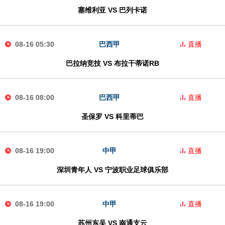
塞维利亚 VS 巴列卡诺
08-16 05:30
巴西甲
直播
巴拉纳竞技 VS 布拉干蒂诺RB
08-16 08:00
巴西甲
直播
圣保罗 VS 科里蒂巴
08-16 19:00
中甲
直播
深圳青年人 VS 宁波职业足球俱乐部
08-16 19:00
中甲
直播
苏州东吴 VS 南通支云