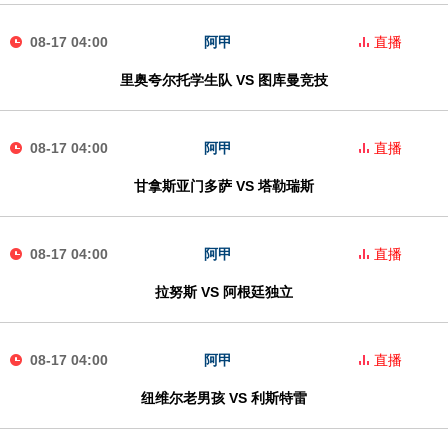
08-17 04:00
阿甲
直播
里奥夸尔托学生队 VS 图库曼竞技
08-17 04:00
阿甲
直播
甘拿斯亚门多萨 VS 塔勒瑞斯
08-17 04:00
阿甲
直播
拉努斯 VS 阿根廷独立
08-17 04:00
阿甲
直播
纽维尔老男孩 VS 利斯特雷