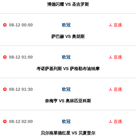
博德闪耀 VS 圣吉罗斯
08-12 00:00
欧冠
直播
萨巴赫 VS 奥胡斯
08-12 01:00
欧冠
直播
考诺萨基列斯 VS 萨格勒布迪纳摩
08-12 01:30
欧冠
直播
奈梅亨 VS 奥林匹亚科斯
08-12 02:00
欧冠
直播
贝尔格莱德红星 VS 贝夏普尔