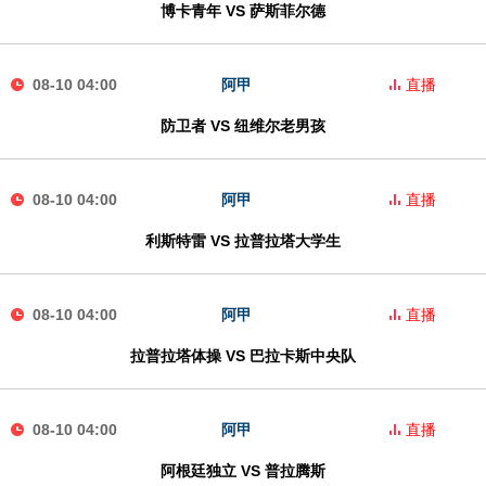
博卡青年 VS 萨斯菲尔德
08-10 04:00
阿甲
直播
防卫者 VS 纽维尔老男孩
08-10 04:00
阿甲
直播
利斯特雷 VS 拉普拉塔大学生
08-10 04:00
阿甲
直播
拉普拉塔体操 VS 巴拉卡斯中央队
08-10 04:00
阿甲
直播
阿根廷独立 VS 普拉腾斯