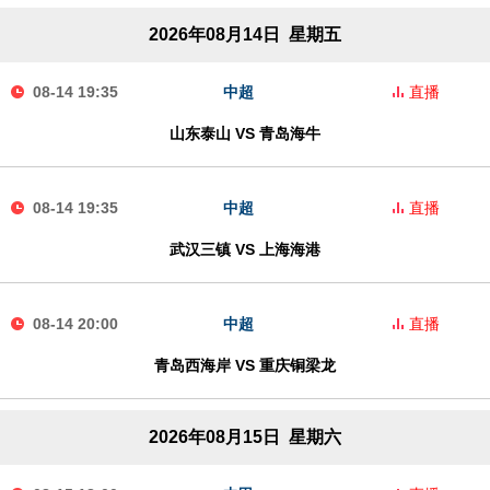
2026年08月14日 星期五
08-14 19:35
中超
直播
山东泰山 VS 青岛海牛
08-14 19:35
中超
直播
武汉三镇 VS 上海海港
08-14 20:00
中超
直播
青岛西海岸 VS 重庆铜梁龙
2026年08月15日 星期六