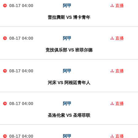
08-17 04:00
阿甲
直播
普拉腾斯 VS 博卡青年
08-17 04:00
阿甲
直播
竞技俱乐部 VS 班菲尔德
08-17 04:00
阿甲
直播
河床 VS 阿根廷青年人
08-17 04:00
阿甲
直播
圣洛伦索 VS 圣塔菲联
08-17 04:00
阿甲
直播