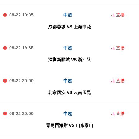
08-22 19:35
中超
直播
成都蓉城 VS 上海申花
08-22 19:35
中超
直播
深圳新鹏城 VS 浙江队
08-22 20:00
中超
直播
北京国安 VS 云南玉昆
08-22 20:00
中超
直播
青岛西海岸 VS 山东泰山