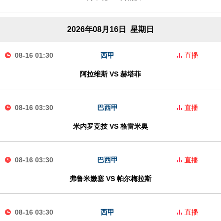
2026年08月16日 星期日
08-16 01:30
西甲
直播
阿拉维斯 VS 赫塔菲
08-16 03:30
巴西甲
直播
米内罗竞技 VS 格雷米奥
08-16 03:30
巴西甲
直播
弗鲁米嫩塞 VS 帕尔梅拉斯
08-16 03:30
西甲
直播