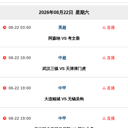
2026年08月22日 星期六
08-22 03:00
英超
直播
阿森纳 VS 考文垂
08-22 19:00
中超
直播
武汉三镇 VS 天津津门虎
08-22 19:00
中甲
直播
大连鲲城 VS 无锡吴钩
08-22 19:00
中甲
直播